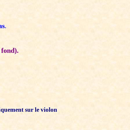
as
.
 fond).
iquement sur le violon