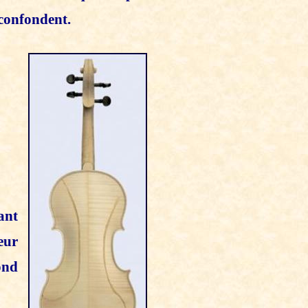
 confondent.
ant
eur
ond