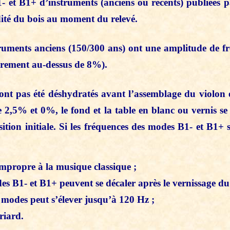
 et B1+ d’instruments (anciens ou récents) publiées pa
té du bois au moment du relevé.
struments anciens (150/300 ans) ont une amplitude de fr
arement au-dessus de 8%).
ont pas été déshydratés avant l’assemblage du violon 
 2,5% et 0%, le fond et la table en blanc ou vernis se 
ition initiale. Si les fréquences des modes B1- et B1+ 
impropre à la musique classique ;
1- et B1+ peuvent se décaler après le vernissage du 
odes peut s’élever jusqu’à 120 Hz ;
iard.