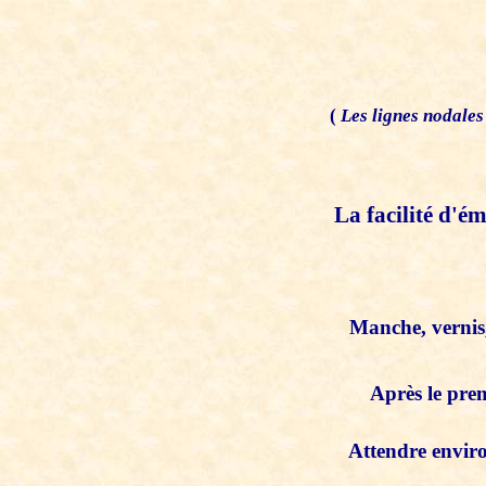
(
Les lignes nodales
La facilité d'é
Manche, vernis,
Après le pre
Attendre enviro