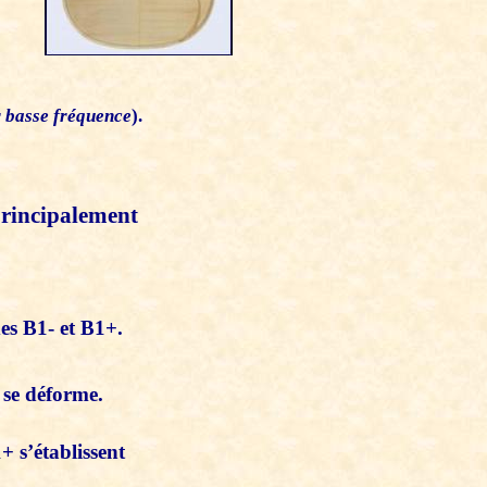
r basse fréquence
).
 principalement
es B1- et B1+.
 se déforme.
 s’établissent