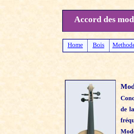
Accord des mode
Home
Bois
Methode
Mod
Conc
de l
fréqu
Mode