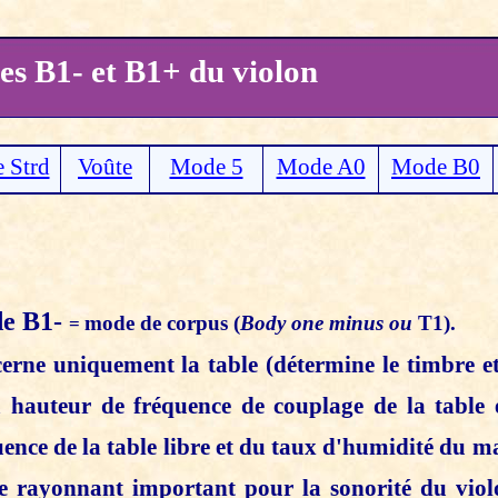
s B1- et B1+ du violon
 Strd
Voûte
Mode 5
Mode A0
Mode B0
e B1-
mode de corpus (
Body one minus ou
T1).
=
erne uniquement la table (détermine le timbre 
a hauteur de fréquence de couplage de la table 
ence de la table libre et du taux d'humidité du ma
 rayonnant important pour la sonorité du violo