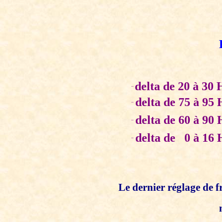
La
delta de 20 à 30 
¨
delta de 75 à 95 
¨
delta de 60 à 90
¨
delta de 0 à 16 
¨
Le dernier réglage de f